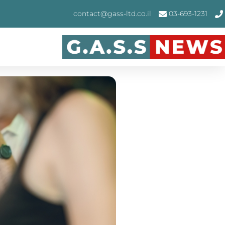
contact@gass-ltd.co.il
03-693-1231