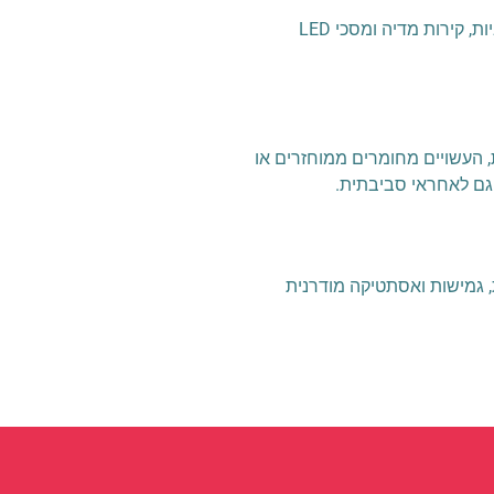
החדשנות לא מסתכמת רק במבנה הפיזי. מבנים מודרניים משלבים כיום טכנולוגיות מתקדמות כמו מערכות תאורה אינטראקטיביות, קירות מדיה ומסכי LED
 העשויים מחומרים ממוחזרים או
 גם לאחראי סביבתית.
 גמישות ואסתטיקה מודרנית