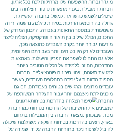
מוגדר וברור, ההשפעות שלו מרחיקות לכת בכל ארגון.
חברות המובילות בענף מתארות סיפורי הצלחה רבים
שיכולים לשמש כהשראה. למשל, בחברה תעשייתית
גדולה בה הוטמעו הדרכות בטיחות כהלכה, נרשמה ירידה
משמעותית במספר התאונות בעבודה. התכנון המדויק של
התכנים, הכולל שילוב בין תיאוריה ופרקטיקה, הצליח לייצר
מודעות גבוהה יותר בקרב העובדים.כתוצאה מכך,
העובדים לא רק היו בטוחים יותר בעבודתם היומיומית,
אלא גם התחילו לשפר את הפריון והיעילות. באמצעות
ההדרכות, הם זכו ללמידה על הכלים הטובים ביותר
למניעת תאונות, וזיהוי סיכונים פוטנציאליים. חברות
נוספות מדווחות על ירידה בתחלופת העובדים, כאשר
עובדים מרוצים ומרגישים בטוחים בעבודתם, הם גם
מוכנים לתת מעצמם יותר עבור ההצלחה המשותפת של
החברה.
ארגונים
שמבינים את החשיבות של הדרכות בטיחות כמו חברת
מסד, שבזכותן נמצאת החברה בין המובילות בתחום
בארץ, רואים בהדרכות בטיחות השקעה משתלמת שיכולה
להוביל לשיפור ניכר ברווחיות החברה על ידי שמירה על