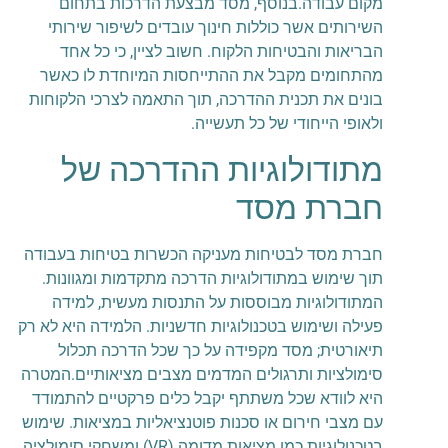
מקום עבודה.בנוסף, מסד מבצעת הדרכות בתחום
השירותים אשר כוללות חינוך עובדים לשיפור שירותי
הבריאות והבטיחות הלקוח. חשוב לציין, כי כל אחד
מהתחומים מקבל את ההתייחסות המיוחדת לו כאשר
בונים את תכנית ההדרכה, תוך התאמה לצרכי הלקוחות
ולאופי הייחודי של כל תעשייה.
מתודולוגיות ההדרכה של
חברת מסד
חברת מסד לבטיחות מעניקה הכשרות בטיחות בעבודה
תוך שימוש במתודולוגיות הדרכה מתקדמות ומגוונות.
המתודולוגיות מבוססות על התנסות מעשית, למידה
פעילה ושימוש בטכנולוגיות חדשניות. הלמידה היא לא רק
תיאורטית; מסד מקפידה על כך שכל הדרכה תכלול
סימולציות ותרגולים המדמים מצבים מציאותיים.המטרה
היא לוודא שכל משתתף יקבל כלים פרקטיים להתמודד
עם מצבי חירום או סכנות פוטנציאליות במציאות. שימוש
בטכנולוגיות כמו מציאות מדומה (VR) ומשחקי סימולציה,