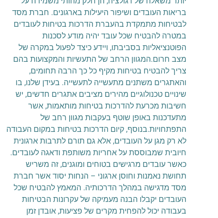
יותר משאלה של רגולציה; הן חלק מהותי משמירה על
בריאות העובדים ושיפור היעילות בארגונים. חברת מסד
לבטיחות מתמקדת בהעברת הדרכות בטיחות לעובדים
במטרה להבטיח שכל עובד יהיה מודע לסכנות
הפוטנציאליות בסביבתו, ויידע כיצד לפעול במקרה של
מצב חרום.המגוון הרחב של התעשיות והמקצועות בהם
צריך להבטיח בטיחות מקיף כל כך הרבה תחומים,
והאתגרים משתנים מתעשייה לתעשייה. בעידן שלנו, בו
שינויים טכנולוגיים מהירים מציבים אתגרים חדשים, יש
חשיבות מכרעת להדרכות בטיחות מותאמות, אשר
מתעדכנות באופן שוטף בעקבות מגוון רחב של
התפתחויות.בנוסף, קיום הדרכות בטיחות במקום העבודה
לא רק מגן על העובדים, אלא גם תורם לתרבות ארגונית
חיובית שמבוססת על אחריות משותפת ודאגה לעובדים.
כאשר עובדים מרגישים בטוחים ומוגנים, זה משריש
תחושת נאמנות וחוסן ארגוני – הנחות יסוד אשר חברת
מסד מדגישה במהלך הדרכותיה. המאמץ להבטיח שכל
העובדים יקבלו הבנה מעמיקה של עקרונות הבטיחות
בעבודה יכול להפחית מקרים של פציעות, אובדן זמן