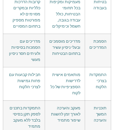
בטיחות
מעמיקות ומקיפות
קרובות הדרכות
בעבודה
בכל תחומי
כלליות ובמקרים
הבטיחות, כולל
מסוימים לא
עבודה בגובה,
מפורטות מספיק
חשמל וכימיקלים
בתחום המסויים
הסמכת
מדריכים מוסמכים
מדריכים עם
המדריכים
ובעלי ניסיון עשיר
הסמכות בסיסיות
בתחום הבטיחות
ולעיתים חסר ניסיון
מעשי
התמקדות
מותאמים אישית
חבילות קבועות עם
בצרכי
לדרישות
פחות גמישות
הלקוח
הספציפיות של כל
לצרכי הלקוח
לקוח
תוכניות
מעקב והערכה
התמקדות בתכנים
המשך
לאורך זמן להשגת
לספק תקן בסיסי
והערכה
שיפור מתמיד
בלבד ללא מעקב
מתמיד