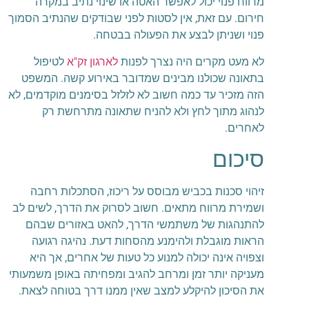
מרווח פנוי יכול לאפשר האטה או שינוי נתיב במקרה
חירום. עם זאת, אין לסטות לפני שבודקים שהנתיב הסמוך
פנוי ושניתן לבצע את הפעולה בבטחה.
לא מעט מקרים היה נצרך לפנות
לארגון זק"א
לטיפול
בתאונה שכולנו מבינים שמדובר באירוע קשה. המשפט
הזה מזכיר עד כמה חשוב לא לזלזל בסימנים מוקדמים, לא
לנהוג מתוך לחץ ולא להניח שתאונה מתרחשת רק
לאחרים.
סיכום
זיהוי סכנות בכביש מבוסס על ריכוז, הסתכלות רחבה
ושמירת מרווח מתאים. חשוב לסרוק את הדרך, לשים לב
להתנהגות של משתמשי הדרך, להאט באזורים שבהם
הראות מוגבלת ולהימנע מהסחות דעת. נהיגה רגועה
וצפויה אינה יכולה למנוע כל טעות של אחרים, אך היא
מעניקה יותר זמן ומרחב להגיב ומפחיתה באופן משמעותי
את הסיכון להיקלע למצב שאין ממנו דרך בטוחה לצאת.