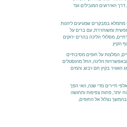
 דרך האירועים המובילים ועד
האי מתמלא במבקרים שמגיעים ליהנות
, DJs בינלאומיים וקהל אנרגטי. האווירה חופשית ומשוחררת, עם ברים על
– כפרים מסורתיים, מסלולי הליכה בהרים ירוקים
ף הקיץ.
ים, המלצות על חופים מסיבתיים
ובאפשרויות הלינה, החל מהוסטלים
 האוויר בקיץ חם ויבש, והמים
לפי תיירים מדי שנה, האי הפך
וח יותר, פחות צפיפות ותחושה
 בהמשך נצלול אל החופים,