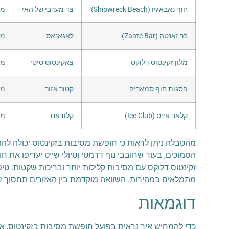
חוף נאבאגיו (Shipwreck Beach)
צד מערבי של האי
מס
בר זאנטה (Zante Bar)
לאגאנאס
מסי
מלון זקינטוס דלוקס
צאקינטוס סיטי
מס
פסגות חוף סמאריה
קטור אזור
מס
קלאב אייס (Ice Club)
קלודאס
מס
מהטבלה ניתן לראות כי חופשת מסיבות בזקינטוס יכולה לה
הסמוכים, בעוד שחובבי נוף דרמטי וטיולי שייט יעדיפו את חו
זקינטוס דלוקס עם מסיבות קלילות יותר ובריכות שקטות. טיפ
מתמלאים במהירות. השוואה מוקדמת בין האזורים תחסוך ז
דוגמאות
כדי להמחיש איך נראית בפועל חופשת מסיבות בזקינטוס, אפש