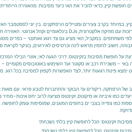
ם חופשת קיץ, כדאי להכיר את האי כיעד מסיבות: מהאווירה הייחודית,
ת קיץ, במיוחד בקרב צעירים ומטיילים הרפתקנים. בין יוני לספטמבר 
מחופים כמו באנאס וגרגנו, שבהם מתקיימות מסיבות יום ארוכות עם מוזיקה אלקטרונית
ל החוף ופסטיבלי Boat Party שמושכים אלפי משתתפים. במקביל, האי מציע גם צד רגוע ואותנטי 
 גבוהה, חשוב להזמין מראש לינה וכרטיסים לאירועים, בעיקר לקראת סו
על חופשת מסיבות בזקינטוס: דרכי הגעה לאי, אזורי הבילוי המרכזי
רה באי – משכירת רכב או סקוטר ועד השימוש באוטובוסים מקומיים – 
 ימצא פינות רגועות יותר, לצד האפשרות לקפוץ למסיבה בכל רגע. מזג
לוב של הרפתקה, ריקודים עד הבוקר והתחברות לטבע פראי. עם מאות א
ים כמו איביזה או מיקונוס, זקינטוס מציעה לרוב יחס איכות–מחיר נ
ספות כמו צפייה בצבי ים בחופים המוגנים, שמוסיפות עומק לחופשה.
דויקת.
יבות זקינטוס: הכל לחופשת קיץ בלתי נשכחת!