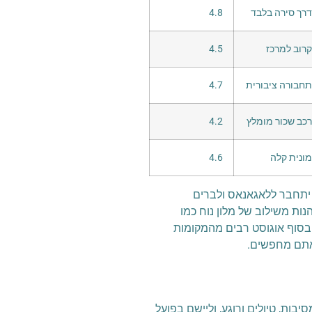
דרך סירה בלבד
4.8
קרוב למרכז
4.5
תחבורה ציבורית
4.7
רכב שכור מומלץ
4.2
מונית קלה
4.6
 יתחבר ללאגאנאס ולברים
נות משילוב של מלון נוח כמו
י בסוף אוגוסט רבים מהמקומות
שאתם מחפשים.
בות, טיולים ורוגע, וליישם בפועל