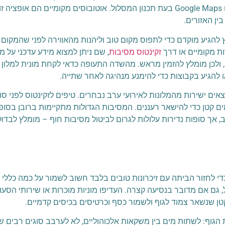
כדאי להכיר מראש את המפה ולהיעזר באפליקציות ניווט כמו Google Maps בעת תכנון המסלול. אוטוב
ין האזורים.
להגיע מוקדם כדי לתפוס מקום טוב וליהנות מהאווירה לפני שהמקום 
ות מקומיים או דרך
זקינטוס מסיבות
, שם ניתן למצוא מידע עדכני על מ
 מראש, בעיקר כשמדובר ב-DJ מפורסמים, ולכן מומלץ להזמין מראש. מהשדה התעופה כדאי לקחת מו
ו להגיע בקבוצות כדי להימנע מנהיגה לאחר שתייה.
אים ישירות מהמלונות לאירועי ערב נבחרים. טיפים לזקינטוס לפני סוף
ם קטן כדי להישאר רעננים. המסיבות הגדולות מתקיימות ברובן בסופי ש
ב, אך סופות נדירות עלולות לגרום לביטול מסיבות חוף – מומלץ לבדו
כדי לחזור הביתה עם זיכרונות טובים בלבד חשוב לשמור על כמה כללי 
ם אם מדובר בנסיעה קצרה. העדיפו מוניות מוכרות או שירותי הסעות
ן שנשאר צמוד לגוף ולשמור כסף וכרטיסים בכיסים קדמיים.
 הגוף: לשתות מים בין משקאות אלכוהוליים, לא לערבב סוגים רבים של