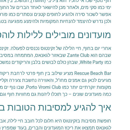
חוף נוסף שכדאי להכיר ה
ימי כמו סקי מים, ולאחר מכן להישאר לאחד הברים על החו
אפשר לשכור סירה ולהגיע לחופים קטנים ונסתרים כמו פורטו 
ולכן נדרש להיצמד להנחיות המקומיות ולהימנע מפגיעה בטב
מועדונים מובילים ללילות לוה
אחרי יום בחוף, חיי הלילה של זקינטוס נכנסים לפעולה. זקי
שבהם הוא Zante Club שבאזור לגאנאס, ה
כמו White Party, שבהן כולם לבושים בלבן והריקודים נמשכים עד הבוקר. טיפ חשוב: להגיע מוקדם כדי להימנע מתורים ארוכים בשער, במיוחד בחודשים עמוסים.
Rescue Beach Bar מציע שילוב בין חוף פרטי
מקומות יוקרתיים י
כמה מועדונים שונים – כך תוכלו ליהנות גם מחוויות חוף וגם
איך להגיע למסיבות הטובות בי
חופשת מסיבות בזקינטוס היא חלום לכל חובב חיי לילה, אב
לגאנאס תמצאו את ריכוז המועדונים והברים, בעוד שמפרץ נ