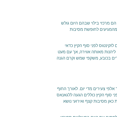
הם מרכזי בילוי שבהם היום גולש
ם מהמגיעים לחופשת מסיבות
 לזקינטוס לפני סוף הקיץ כדאי
יהנות מאותה אווירה, אך עם מעט
ידים בכובע, משקפי שמש וקרם הגנה
 ביותר, חוף ארוך ותוסס שמושך אלפי צעירים מדי יום. לאורך החוף
לך העונה מגיעים אליו גם DJs אורחים. טיפים לזקינטוס לפני סוף הקיץ כוללים הגעה ללגאנאס
כאן מסיבות קצף ואירועי נושא