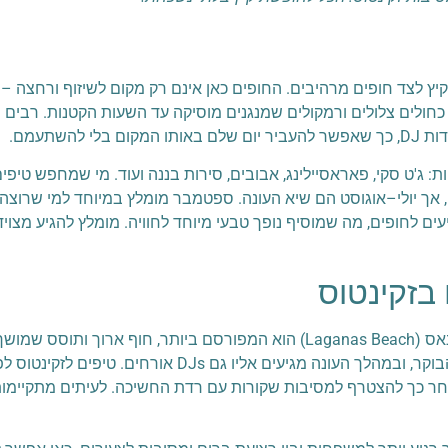
קיץ לצד חופים מרהיבים. החופים כאן אינם רק מקום לשיזוף ורחצה – 
ם כחולים צלולים ורמקולים שמנגנים מוסיקה עד השעות הקטנות. רבי
השתעמם.
ות: ג'ט סקי, פאראסיילינג, אבובים, סירות בננה ועוד. מי שמחפש טיפים
ך יולי–אוגוסט הם שיא העונה. ספטמבר מומלץ במיוחד למי שרוצה ל
עים לחופים, מה שמוסיף נופך טבעי מיוחד לחוויה. מומלץ להגיע מצו
בזקינטוס
בזקינטוס מסיבות קיץ מתחילות ומסתיימות בחוף. חוף לגאנאס (Laganas Beach) הוא המפורסם
פזורים ברים ומועדונים שמנגנים טכנו, האוס ו-RnB עד אור הבוקר, ובמה
אחר כך להצטרף למסיבות שקורות עם רדת החשיכה. לעיתים מתקיימות 