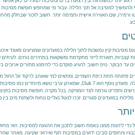
וא ציליבי (Tsilivi), המשלב בין אזור רגוע יותר למשפחות ובין רצועת ברים ומסיבות לצעירי
ף ולהמשיך למסיבה אל תוך הלילה. עבור מי שמחפש חופשת מסיבות בז
ורמירו, שם האווירה אישית וחמימה יותר. חשוב לזכור שבחלק מהחופים
ע.
טים
נטוס מסיבות קיץ נמשכות לתוך הלילה במועדונים שמציעים סאונד איכו
מתמחה במסיבות קצביות, תאורת לייזר מתקדמת ומשקאות במחירים נוחים. לעית
 לרחבת ריקודים פתוחה תחת כיפת השמיים, ומתאים למי שאוהב לרקוד על החול 
מגיעים לכאן גם אמנים מחו"ל, והאווירה נחשבת צעירה וקלילה. מועדון נוסף הוא Club 7, ש
ותר כמו Porto Vromi Club, שבו נוף ים מרשים ותפריט גורמה לצד המוזיקה. בכל מקרה, חופשת 
 מלילות במועדונים סגורים. זכרו לנעול נעליים נוחות ולשתות מים בי
ותר
ל כדי ליהנות ממנו באמת חשוב לתכנן את ההגעה למסיבות. האי מחול
בגיו והחופים סביבו ידועים במסיבות חוף ואירועי שקיעה. מאחר שהת