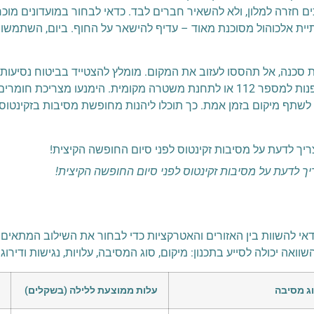
חזרה למלון, ולא להשאיר חברים לבד. כדאי לבחור במועדונים מוכרים
ית אלכוהול מסוכנת מאוד – עדיף להישאר על החוף. ביום, השתמשו ב
סכנה, אל תהססו לעזוב את המקום. מומלץ להצטייד בביטוח נסיעות
הצורך, ולבדוק מראש מה מכוסה. בכל מצב חירום אפשר לפנות למספר 112 או לתחנת משטרה מקומ
 לשתף מיקום בזמן אמת. כך תוכלו ליהנות מחופשת מסיבות בזקינטו
ך לדעת על מסיבות זקינטוס לפני סיום החופשה הקיצית!
י להשוות בין האזורים והאטרקציות כדי לבחור את השילוב המתאים ל
שוואה יכולה לסייע בתכנון: מיקום, סוג המסיבה, עלויות, נגישות ודירוג
ג מסיבה
עלות ממוצעת ללילה (בשקלים)