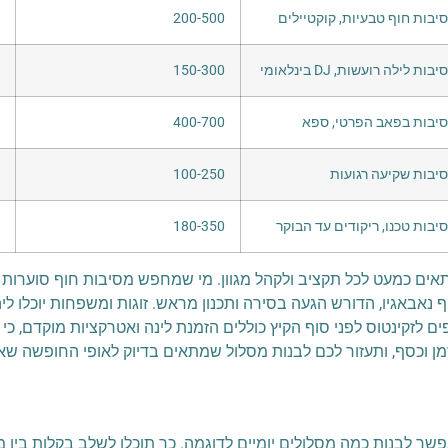
יבות חוף טבעיות, קוקטיילים
200-500
בות לילה רועשות, DJ בינלאומי
150-300
יבות בפאב הפרטי, ספא
400-700
יבות שקיעה רגועות
100-250
יבות טכנו, ריקודים עד הבוקר
180-350
תאים כמעט לכל תקציב ולקהל מגוון. מי שמחפש מסיבות חוף סוערות
ף נאבאגיו, הדורש הגעה בסירה ותכנון מראש. זוגות ומשפחות יוכלו ליה
ים לזקינטוס לפני סוף הקיץ כוללים הזמנת לינה ואטרקציות מוקדם, כ
מן וכסף, ותעזור לכם לבנות מסלול שמתאים בדיוק לאופי החופשה 
ר לבנות כמה מסלולים יומיים לדוגמה. כך תוכלו לשלב בקלות בין מסי