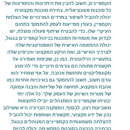
הקמפיינים, חשוב להבין את היתרונות והחסרונות של
כל סוכנות פוטנציאלית. בחירת סוכנות מקצועית
יכולה להוביל לשיפור במדדים המרכזיים של הצלחת
הקמפיין, בעודן מסייעות לעסק להתמקד בתחום
העיקרי שלו. כדי להבטיח שיתוף פעולה מוצלח, יש
לבדוק את מומחיות הסוכנות בניהול קמפיינים בגוגל,
יכולת ההתאמה האישית של האסטרטגיות שלה
לצרכיך האישיים, ואת הרקע המקצועי והניסיון שלה
בתעשייה הרלוונטית. כמו כן, שקיפות ושמירה על
תקשורת פתוחה הם גורמים חיוניים כדי להימנע
מקונפליקטים ותחושת אכזבה. על אף שמחיר הוא
גורם חשוב, חשוב להתמקד גם באיכויות אחרות כמו
אהבת המקצוע, תחושה של שליחות והבנה עמוקה
של מטרות השיווק של העסק שלך. כל אלה יחד
יבטיחו שקמפיינים המתנהלים יובילו לתוצאות
משביעות רצון. לבסוף, המסקנה הברורה היא ששילוב
נכון של ידע מקצועי, תקשורת ושותפות יכול להוביל
להצלחה משמעותית בקמפיינים המנוהלים בגוגל.
הבחירה הנכונה בסוכנות המתאימה יכולה להיות