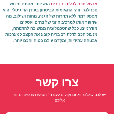
מנעול חכם לדלת רב בריח
הוא יותר מסתם חידוש
טכנולוגי; זוהי התגלמות הביטחון בעידן הדיגיטלי. הוא
מספק רמה ללא תחרות של הגנה, נוחות ושילוב, מה
שהופך אותו למרכיב חיוני של בתים ועסקים
מודרניים. ככל שהטכנולוגיה ממשיכה להתפתח,
מנעול חכם לדלת רב בריח קובע את הקצב למערכות
אבטחה עתידיות, ומקדם עולם בטוח וחכם יותר.
צרו קשר
יש לכם שאלות ואתם זקוקים לעזרה? השאירו פרטים ונחזור
אליכם