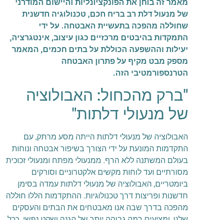
מאמר זה בוחן את הפונקציונליות והיישום המודרני
של מנעול דלת רב בריח חכם, טכנולוגיה חדשנית
שחוללה מהפכה בתעשיית האבטחה. על ידי
התמקדות בהיבטים מרכזיים כגון עיצוב, אינטגרציה,
יעילות וההשפעה הכוללת על בתים חכמים, המאמר
מספק מבט מקיף על פתרון האבטחה
הטרנספורמטיבי הזה.
"ברק מהכחול: האבולוציה
של מנעולי דלתות"
האבולוציה של מנעולי דלתות הייתה מסע מרתק, עם
התקדמות המונעת על ידי הצורך בשיפור אבטחה ונוחות
בעולם המשתנה ללא הרף. ממנעולי מפתח ומנעולי זכוכית
מסורתיים ועד לוחות מקשים אלקטרוניים וסורקים
ביומטריים, האבולוציה של מנעולי דלתות עמדה בסימן
חדשנות ופריצות דרך טכנולוגיות. ההתקדמות הללו חוללה
מהפכה בדרך שבה אנו מאבטחים את הבתים והעסקים
שלנו, ומציעים רמה גבוהה יותר של הגנה ושקט נפשי. ככל