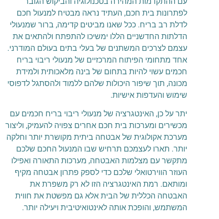
עם ההתקדמות המהירה בטכנולוגיה והביקוש הגובר
לפתרונות בית חכם, העתיד נראה מבטיח למנעול חכם
לדלת רב בריח. ככל שאנו מביטים קדימה, ברור שמנעולי
הדלתות החדשניים הללו ימשיכו להתפתח ולהתאים את
עצמם לצרכים המשתנים של בעלי בתים בעולם המודרני.
אחד מתחומי הפיתוח המרכזיים של מנעולי ריבוי בריח
חכמים עשוי להיות בתחום של בינה מלאכותית ולמידת
מכונה, תוך שיפור היכולות שלהם ללמוד ולהסתגל לדפוסי
שימוש והעדפות אישיות.
יתר על כן, האינטגרציה של מנעולי ריבוי בריח חכמים עם
מכשירים ומערכות בית חכם אחרים צפויה להעמיק, וליצור
מערכת אקולוגית של אבטחה ביתית מקושרת יותר וחלקה
יותר. תארו לעצמכם תרחיש שבו המנעול החכם שלכם
מתקשר עם מצלמות האבטחה, מערכות התאורה ואפילו
העוזר הווירטואלי שלכם כדי לספק פתרון אבטחה מקיף
ומותאם. רמת האינטגרציה הזו לא רק משפרת את
האבטחה הכללית של הבית אלא גם מפשטת את חווית
המשתמש, והופכת אותה לאינטואיטיבית ויעילה יותר.