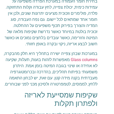
בחירת חומר העמודה במערכת הפרדה משפיעה על
עמידות כימית, יכולת צפייה, לחץ עבודה וקלות התחזוקה.
פלדה, פולימרים וזכוכית מציעים יתרונות שונים, ולכן אין
חומר אחד שמתאים לכל יישום. גם נפח העבודה, סוג
המדיה והצורך בפירוק תכוף משפיעים על ההחלטה.
זכוכית בולטת במיוחד כאשר נדרשת שקיפות מלאה של
המיטה והזרימה, כאשר עובדים בלחצים נמוכים או כאשר
חשוב לבצע אריזה, ניקוי ובקרה באופן חזותי.
במערכות שבהן צפייה ישירה בתהליך היא חלק מהבקרה,
Glass columns
מאפשרות לזהות בועות, תעלות, שקיעה
לא אחידה או שינוי בגובה המיטה בזמן אמת. היתרון
משמעותי בפיתוח תהליכים, בהדרכה ובכרומטוגרפיה
מעבדתית בקנה מידה קטן. עם זאת, יש לבחון התאמה
ללחץ, לממסים, לטמפרטורה ולסיכון מכני לפני שבוחרים.
שקיפות שמסייעת לאריזה
ולפתרון תקלות