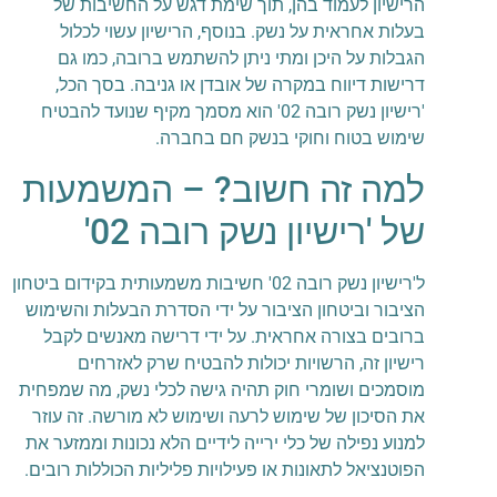
הרישיון לעמוד בהן, תוך שימת דגש על החשיבות של
בעלות אחראית על נשק. בנוסף, הרישיון עשוי לכלול
הגבלות על היכן ומתי ניתן להשתמש ברובה, כמו גם
דרישות דיווח במקרה של אובדן או גניבה. בסך הכל,
'רישיון נשק רובה 02' הוא מסמך מקיף שנועד להבטיח
שימוש בטוח וחוקי בנשק חם בחברה.
למה זה חשוב? – המשמעות
של 'רישיון נשק רובה 02'
ל'רישיון נשק רובה 02' חשיבות משמעותית בקידום ביטחון
הציבור וביטחון הציבור על ידי הסדרת הבעלות והשימוש
ברובים בצורה אחראית. על ידי דרישה מאנשים לקבל
רישיון זה, הרשויות יכולות להבטיח שרק לאזרחים
מוסמכים ושומרי חוק תהיה גישה לכלי נשק, מה שמפחית
את הסיכון של שימוש לרעה ושימוש לא מורשה. זה עוזר
למנוע נפילה של כלי ירייה לידיים הלא נכונות וממזער את
הפוטנציאל לתאונות או פעילויות פליליות הכוללות רובים.