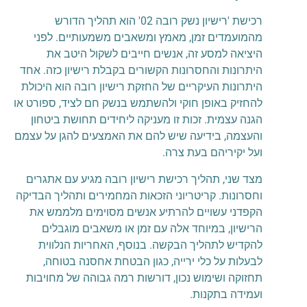
רכישת 'רישיון נשק רובה 02' הוא תהליך הדורש
מהמועמדים זמן, מאמץ ומשאבים משמעותיים. לפני
היציאה למסע זה, אנשים חייבים לשקול היטב את
היתרונות והחסרונות הקשורים בקבלת רישיון כזה. אחד
היתרונות העיקריים של החזקת רישיון רובה הוא היכולת
להחזיק באופן חוקי ולהשתמש בנשק חם לציד, ספורט או
הגנה עצמית. זכות זו מעניקה ליחידים תחושת ביטחון
והעצמה, בידיעה שיש להם את האמצעים להגן על עצמם
ועל יקיריהם בעת צרה.
מצד שני, תהליך רכישת רישיון רובה מגיע עם אתגרים
וחסרונות. קריטריוני הזכאות המחמירים ותהליך הבדיקה
הקפדני עשויים להרתיע אנשים מסוימים מלממש את
הרישיון, במיוחד אלה עם זמן או משאבים מוגבלים
להקדיש לתהליך הבקשה. בנוסף, האחריות הנלווית
לבעלות על כלי ירייה, כגון הבטחת אחסנה בטוחה,
תחזוקה ושימוש נכון, דורשות רמה גבוהה של מחויבות
ועמידה בתקנות.