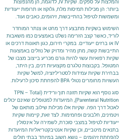
והמלצות על ספקים. שקיות IV, לדוגמה, הן מהנפוצות
ביותר: הן מכילות תמיסות מלח, גלוקוז או תרופות ייעודיות
ומשמשות לטיפול בהתייבשות, זיהומים, כאבים ועוד.
השימוש בשקיות מתבצע דרך מחט או צנתר המוחדר
לוריד, כאשר קצב הזרימה נשלט באמצעים כמו משאבות
IV או ברזים ייעודיים. במקרי חירום, כגון תאונות דרכים או
התייבשות קשה, מתן מהיר ומדויק של נוזלים באמצעות
שקיות רפואיות עשוי להיות גורם מכריע בייצוב מצבו של
המטופל. בקבוצות טלגרם מקצועיות דנים, בין היתר,
בבחירת שקיות עמידות לסטריליזציה, למשל שקיות
העשויות מחומרים נטולי BPA להפחתת סיכון לרעילות.
סוג נוסף הוא שקיות תזונה תוך-ורידית (TPN – Total
Parenteral Nutrition), המיועדות למטופלים שאינם יכולים
לאכול דרך הפה. שקיות אלו מכילות שילוב מותאם של
ויטמינים, חלבונים ופחמימות. לצד זאת, קיימות שקיות
ייעודיות לטיפול במצבי סוכרת, לשמירה על אינסולין
בתנאים מיטביים, וכן שקיות אנטיבקטריאליות המיועדות
להפחתת זיהומים – נושא חשוב במיוחד בבתי חולים