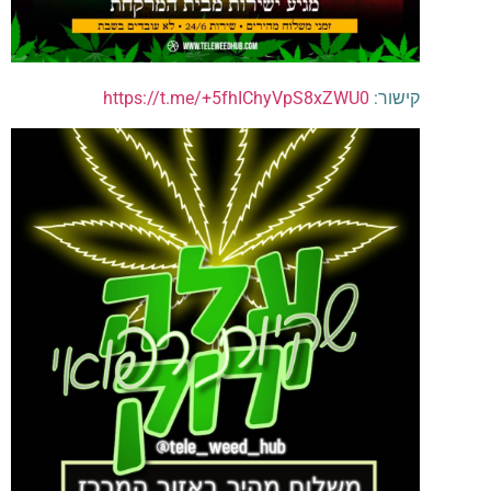
קישור:
https://t.me/+5fhIChyVpS8xZWU0