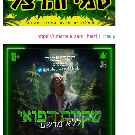
קישור:
https://t.me/tele_sami_herzl_il