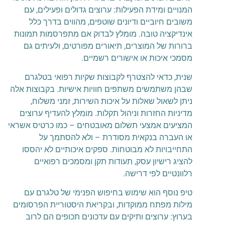
המנויים ומידת הפעילות: ערוצים גדולים ופעילים, עם
משובים חיוביים ודיונים שוטפים, מהווים בדרך כלל
אינדיקציה טובה. מומלץ לבדוק אם מתפרסמות תמונות
ברורות של המוצרים, תיאורים מפורטים, ולעיתים גם
מסמכי איכות או אישורים רשמיים.
שנית, כדאי להצטרף לקבוצות שקיות רפואי בטלגרם
שבהן משתמשים משתפים חוויות אישיות. בקבוצות אלה
ניתן לשאול שאלות על איכות השירות, זמני משלוח,
מדיניות החזרות וניהול תקלות. מומלץ להעדיף ערוצים
המציעים אמצעי תשלום מאובטחים – כמו כרטיס אשראי
או העברה בנקאית מסודרת – ולא להסתמך על
התחייבויות לא מבוטחות. ספקים איכותיים לא יהססו
להציג רישיון עסק, תעודות תקן ומסמכים רפואיים
רלוונטיים לפי דרישה.
טיפ נוסף הוא שימוש בחיפוש הפנימי של טלגרם עם
מילות מפתח ממוקדות, ובקריאת היסטוריית הפרסומים
בערוץ: ערוצים ותיקים עם עדכונים תכופים הם לרוב