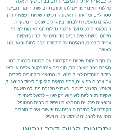
לרכב או להיערכות למצבי חירום בבית. שקיות אלה
כוללות תאים ייעודיים לתרופות, תחבושות, חומרי חבישה
סטריליים וכלי עזרה ראשונה. רכישת שקיות רפואיות דרך
טלגרם מאפשרת לבחור בין גדלים שונים – משקיות
קומפקטיות לכיס ועד ערכות גדולות המתאימות לצוותי
חירום. משתמשים רבים מדווחים על יתרון בשקיות
עמידות למים, המגינות על התכולה מפני לחות ופגעי מזג
האוויר.
בנוסף קיימות שקיות מתקדמות עם תכונות חכמות, כמו
סגירת זיפר מאובטחת, חומרים אנטיבקטריאליים או תאי
בידוד מיוחדים לציוד רגיש. הן מתאימות להורים לילדים
עם צרכים רפואיים, לספורטאים הזקוקים לציוד בהישג יד,
ולאנשי מקצוע בשטח. בערוצי טלגרם ניתן למצוא גם
שקיות סטריליות לשימוש מקצועי – למשל לאחיות
ורופאים פרטיים המבצעים טיפולים בבית המטופל.
הקפדה על בחירת מוצרים עם אישורי איכות מוכרים
מסייעת להבטיח שימוש בטוח ויעיל.
יתרונות קנייה דרך ערוצי