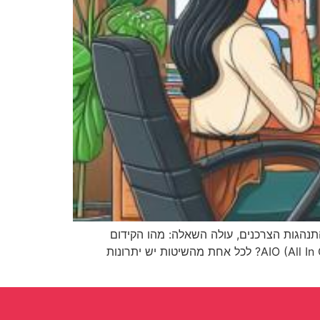
תנהגות הצרכנים, עולה השאלה: מהו הקידום
האפקטיבי ביותר לעסק שלך? האם כדאי להשקיע בקידום אורגני, במודעות ממומנות, או אולי בשיטה המתקדמת של AIO (All In One)? לכל אחת מהשיטות יש יתרונות