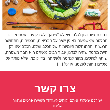
בחירת ציוד נכון לכלב היא לא “פינוק” ולא רק עניין אסתטי – זו
החלטה שמשפיעה באופן ישיר על הבריאות, הבטיחות, התחושה
הרגשית וההתנהלות היומיומית של הכלב ושלנו. הכלב אינו רק
חיית מחמד שחיה לצדנו, עבור רבים מאיתנו הוא חבר משפחה,
שותף לטיולים, מקור לנחמה ולשמחה. בדיוק כמו שלא נוותר על
נעליים נוחות לעצמנו או על […]
צרו קשר
יש לכם שאלות ואתם זקוקים לעזרה? השאירו פרטים ונחזור
אליכם