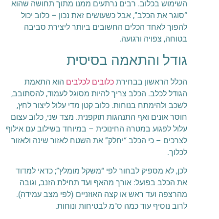
השימוש בכלוב. רבים נרתעים ממנו מתוך תחושה שהוא
“סוגר את הכלב”, אבל כשעושים זאת נכון – כלוב יכול
להפוך לאחד הכלים החשובים ביותר ליצירת סביבה
בטוחה, צפויה ורגועה.
גודל והתאמה בסיסית
הכלל הראשון בבחירת
כלובים לכלבים
הוא התאמת
הגודל לכלב. הכלב צריך להיות מסוגל לעמוד, להסתובב,
לשכב ולהימתח בנוחות. כלוב קטן מדי עלול ליצור לחץ,
חוסר אונים ואף התנהגות תוקפנית. מצד שני, כלוב עצום
עלול לפגוע במטרה החינוכית – במיוחד בשילוב עם אילוף
לצרכים – כי הכלב “יחלק” את השטח לאזור שינה ולאזור
לכלוך.
לכן, לא מספיק לבחור לפי “משקל מומלץ”; כדאי למדוד
את הכלב בפועל: אורך מהאף ועד תחילת הזנב, וגובה
מהרצפה ועד ראש או קצה האוזניים (לפי מצב עמידה).
לרוב נוסיף עוד כמה ס"מ לבטיחות ונוחות.